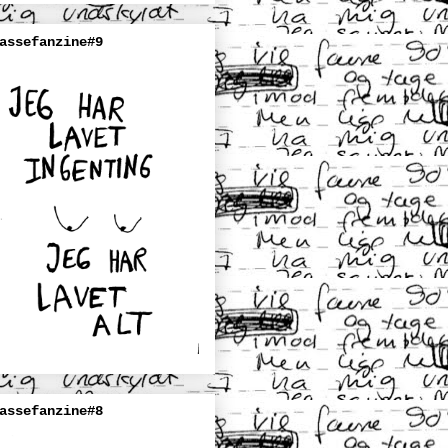
assefanzine#9
assefanzine#8