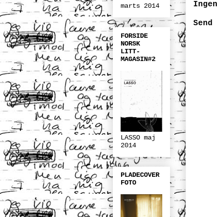
Inge
marts 2014
Send
FORSIDE
NORSK
LITT-
MAGASIN#2
LASSO maj
2014
PLADECOVER
FOTO