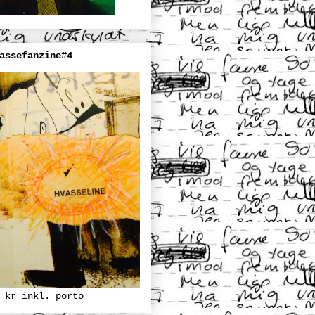
assefanzine#4
 kr inkl. porto