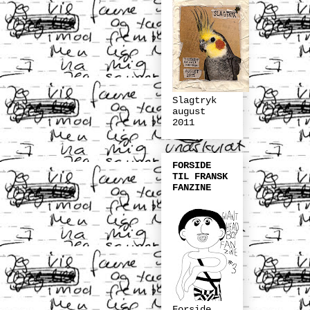
Slagtryk
august
2011
FORSIDE
TIL FRANSK
FANZINE
Forside