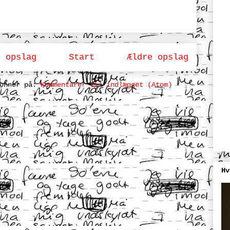
e opslag
Start
Ældre opslag
bonner på:
Kommentarer til indlægget (Atom)
Hv