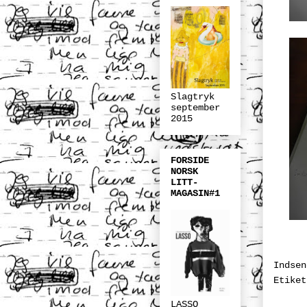
Slagtryk
september
2015
FORSIDE
NORSK
LITT-
MAGASIN#1
Indse
Etike
LASSO