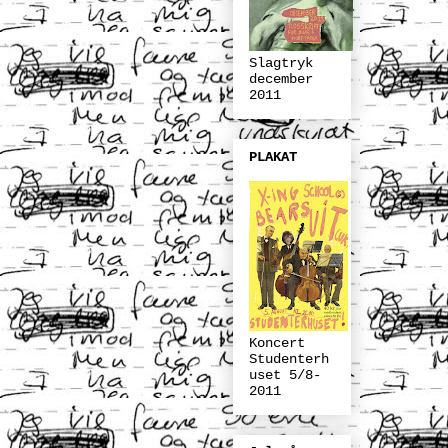
Slagtryk
december
2011
PLAKAT
Koncert
Studenterh
uset 5/8-
2011