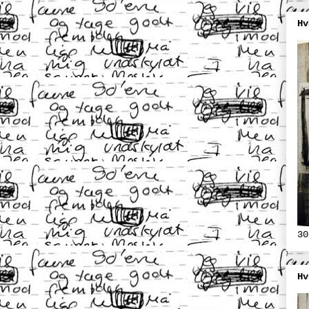
Hv
30
Hv