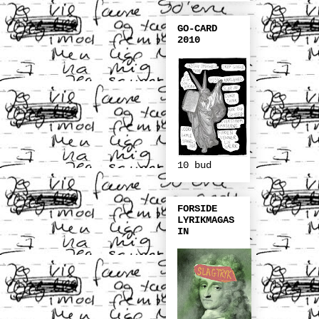
GO-CARD
2010
10 bud
FORSIDE
LYRIKMAGAS
IN