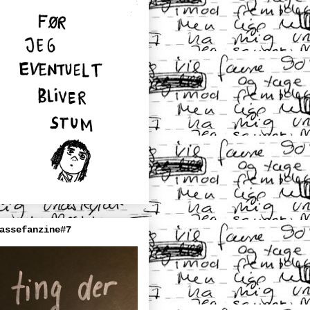
assefanzine#7