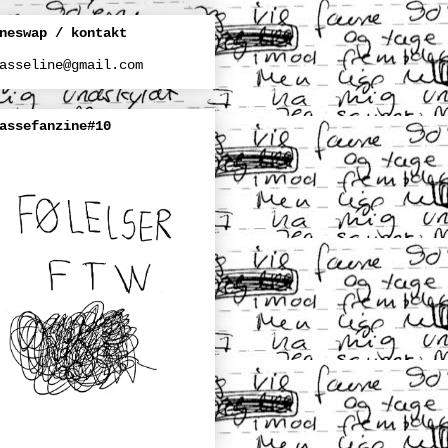
neswap / kontakt
asseline@gmail.com
assefanzine#10