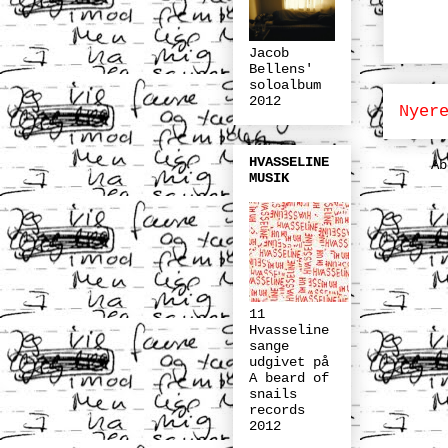
Jacob
Bellens'
soloalbum
2012
Nyer
HVASSELINE
A
MUSIK
11
Hvasseline
sange
udgivet på
A beard of
snails
records
2012