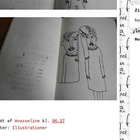
Zi
hv
Hv
ndt af
Hvasseline
kl.
06.27
tter:
Illustrationer