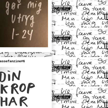
assefanzine#6