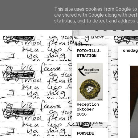
This site uses cookies from Google to d
are shared with Google along with perf
statistics, and to detect and address 
onsdag
FOTO+ILLU-
STRATION
Reception
oktober
2016
FORSIDE