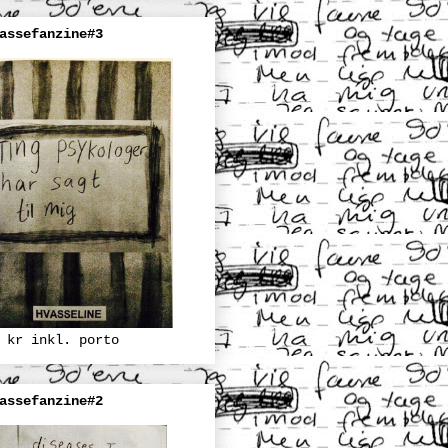
assefanzine#3
 kr inkl. porto
assefanzine#2