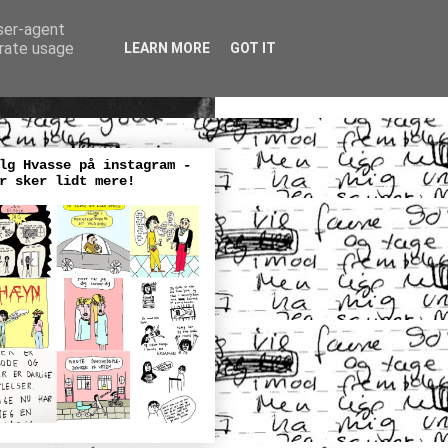
user-agent
erate usage
LEARN MORE
GOT IT
lg Hvasse på instagram -
r sker lidt mere!