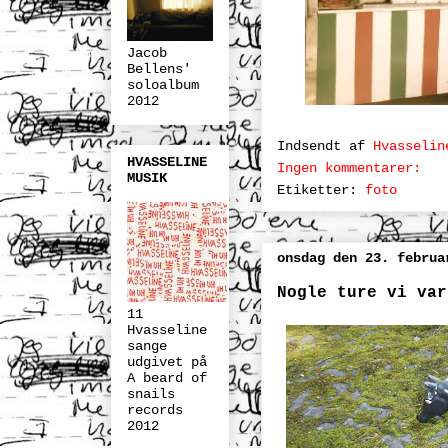
Jacob
Bellens'
soloalbum
2012
Indsendt af
Hvasselin
HVASSELINE
Ingen kommentarer:
MUSIK
Etiketter:
foto
onsdag den 23. februa
Nogle ture vi var
11
Hvasseline
sange
udgivet på
A beard of
snails
records
2012