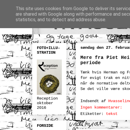
This site uses cookies from Google to deliver its servic
are shared with Google along with performance and secur
statistics, and to detect and address abuse.
søndag den 27. februa
FOTO+ILLU-
STRATION
Mere fra Piet Hei
periode
Tænk hvis Herman og F
for evigt trak en nit
når de normative delt
Se det ville være sko
Reception
Indsendt af
Hvasselin
oktober
Ingen kommentarer:
2016
Etiketter:
tekst
FORSIDE