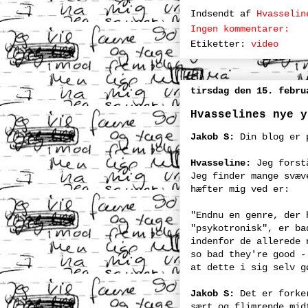
Indsendt af
Hvasselin
Ingen kommentarer:
Etiketter:
video
tirsdag den 15. febru
Hvasselines nye y
Jakob S:
Din blog er 
Hvasseline:
Jeg forstå
Jeg finder mange svæv
hæfter mig ved er:
"Endnu en genre, der 
"psykotronisk", er ba
indenfor de allerede 
so bad they're good -
at dette i sig selv g
Jakob S:
Det er forker
sært og flimrende mid