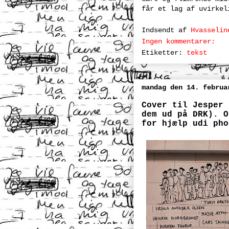
får et lag af uvirkel
Indsendt af
Hvasselin
Ingen kommentarer:
Etiketter:
tekst
mandag den 14. februa
Cover til Jesper 
dem ud på DRK). O
for hjælp udi pho