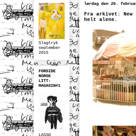
lørdag den 26. februa
Fra arkivet: New 
helt alene.
Slagtryk
september
2015
FORSIDE
NORSK
LITT-
MAGASIN#1
LASSO