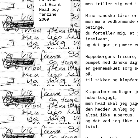
men triller sig ned i
til Giant
Head boy
fanzine
Mine mandske tårer er
2009
men mere vedkommende 
betinge,
du fortæller mig, at 
insolvent,
og det gør jeg mere e
Hoppeborgens frisure,
pumpet med danske dig
en gennemskuet sorg s
på,
til sikker og klapfas
Klapsalmer modtager j
hubertusjagt,
men hvad skal jeg jag
den hedder Gunløg og
altså ikke Hubertus,
og det ved jeg ikke, 
tvivl.