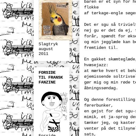
baren er et syn for h
flokke
af tørkage-engle søge
Det er sgu så triviel
nej gu er det da ej, 
forår, spændt for øks
og min jegglæde kan b
Slagtryk
fremtiden til.
august
2011
En gakket skæmteglæde
hvæsejazz:
at mærke hvert et beh
FORSIDE
øjemissende soltrivse
TIL FRANSK
FANZINE
gør mig og min røde t
åbningssøndag.
Og denne forestilling
førerbunker,
en gejst for det sgu-
mimik, et ja-sprog de
tænker jeg, og kaster
venter på det tilsyne
sats,
Forside