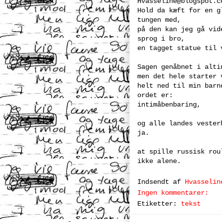
Hvasseline@blogspot.c
Hold da kæft for en g
tungen med,
på den kan jeg gå vid
sprog i bro,
en tagget statue til 
Sagen genåbnet i alti
men det hele starter 
helt ned til min barn
ordet er:
intimåbenbaring,
og alle landes vester
ja.
at spille russisk rou
ikke alene.
Indsendt af
Hvasselin
Ingen kommentarer:
Etiketter:
tekst