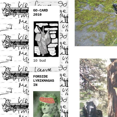
GO-CARD
2010
10 bud
FORSIDE
LYRIKMAGAS
IN