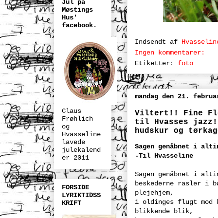
Jul på
Møstings
Hus'
facebook.
Indsendt af
Hvasselin
Ingen kommentarer:
Etiketter:
foto
mandag den 21. februa
Claus
Viltert!! Fine Fl
Frøhlich
til Hvasses jazz!
og
hudskur og tørkag
Hvasseline
lavede
Sagen genåbnet i alti
julekalend
-Til Hvasseline
er 2011
Sagen genåbnet i alti
beskederne rasler i b
FORSIDE
plejehjem,
LYRIKTIDSS
i oldinges flugt mod 
KRIFT
blikkende blik,