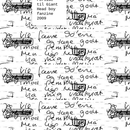
til Giant
Head boy
fanzine
2009