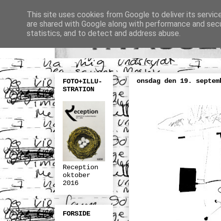
This site uses cookies from Google to deliver its servic
are shared with Google along with performance and secur
statistics, and to detect and address abuse.
onsdag den 19. septem
FOTO+ILLU-
STRATION
Reception
oktober
2016
FORSIDE