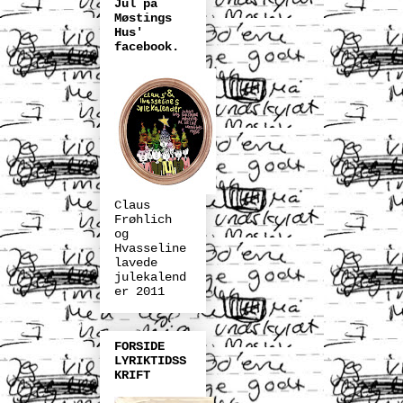
Jul på
Møstings
Hus'
facebook.
Claus
Frøhlich
og
Hvasseline
lavede
julekalend
er 2011
FORSIDE
LYRIKTIDSS
KRIFT