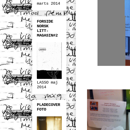
marts 2014
FORSIDE
NORSK
LITT-
MAGASIN#2
LASSO maj
2014
PLADECOVER
FOTO