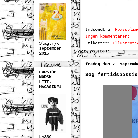
Indsendt af
Hvasselin
Ingen kommentarer:
Etiketter:
Illustrati
Slagtryk
september
2015
fredag den 7. septemb
FORSIDE
Søg førtidspassi
NORSK
LITT-
MAGASIN#1
LASSO