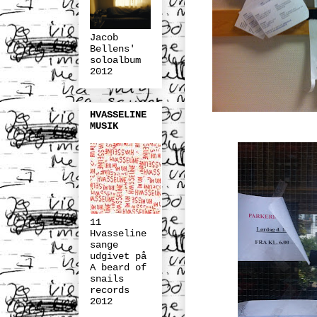
Jacob
Bellens'
soloalbum
2012
HVASSELINE
MUSIK
11
Hvasseline
sange
udgivet på
A beard of
snails
records
2012