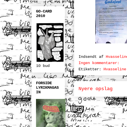
GO-CARD
2010
Indsendt af
Hvasselin
Ingen kommentarer:
10 bud
Etiketter:
Hvasseline
FORSIDE
LYRIKMAGAS
Nyere opslag
IN
Abonner