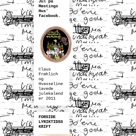
Jul på
Møstings
Hus'
facebook.
Claus
Frøhlich
og
Hvasseline
lavede
julekalend
er 2011
FORSIDE
LYRIKTIDSS
KRIFT