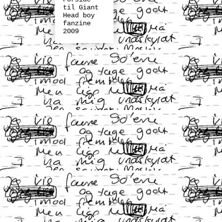
til Giant
Head boy
fanzine
2009