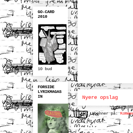
GO-CARD
2010
10 bud
FORSIDE
LYRIKMAGAS
IN
Nyere opslag
Abonner på:
Komme