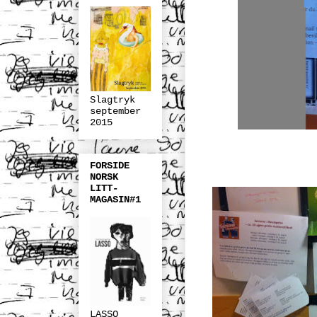
Slagtryk
september
2015
FORSIDE
NORSK
LITT-
MAGASIN#1
LASSO