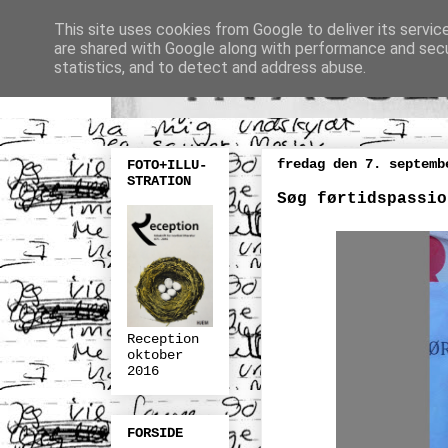
This site uses cookies from Google to deliver its servic
are shared with Google along with performance and secur
statistics, and to detect and address abuse.
fredag den 7. septemb
FOTO+ILLU-
STRATION
Søg førtidspassi
Reception
oktober
2016
FORSIDE