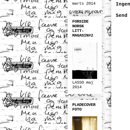
marts 2014
Inge
Send
FORSIDE
NORSK
LITT-
MAGASIN#2
LASSO maj
2014
PLADECOVER
FOTO