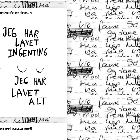
assefanzine#9
assefanzine#8