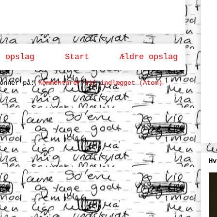
e opslag
Start
Ældre opslag
bonner på:
Kommentarer til indlægget (Atom)
Hv