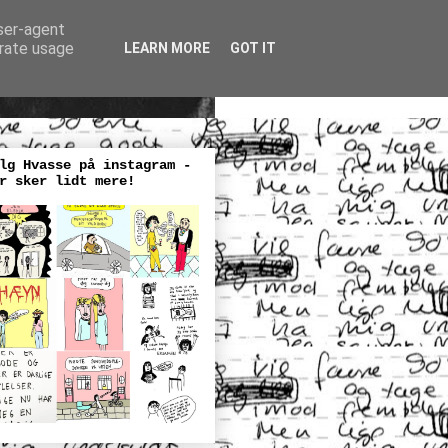
user-agent
erate usage
LEARN MORE
GOT IT
lg Hvasse på instagram -
r sker lidt mere!