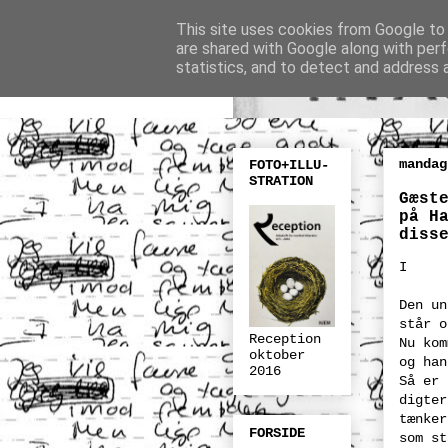
This site uses cookies from Google to d
are shared with Google along with perf
statistics, and to detect and address 
mandag
FOTO+ILLU-
STRATION
Gæst
på H
diss
I
Den un
står o
Reception
Nu kom
oktober
og han
2016
Så er 
digter
tænker
FORSIDE
som st