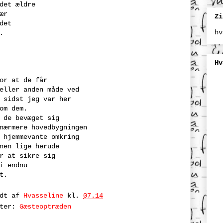
det ældre
ær
Zi
det
hv
.
Hv
or at de får
eller anden måde ved
 sidst jeg var her
om dem.
 de bevæget sig
nærmere hovedbygningen
 hjemmevante omkring
nen lige herude
r at sikre sig
i endnu
t.
ndt af
Hvasseline
kl.
07.14
tter:
Gæsteoptræden