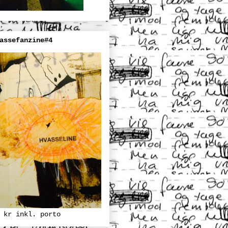
assefanzine#4
 kr inkl. porto