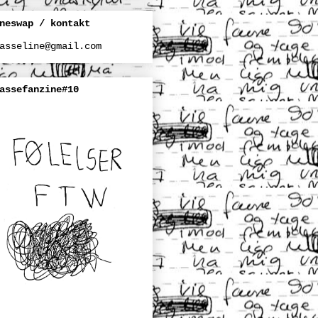
neswap / kontakt
asseline@gmail.com
assefanzine#10