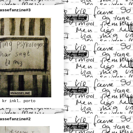
assefanzine#3
 kr inkl. porto
assefanzine#2