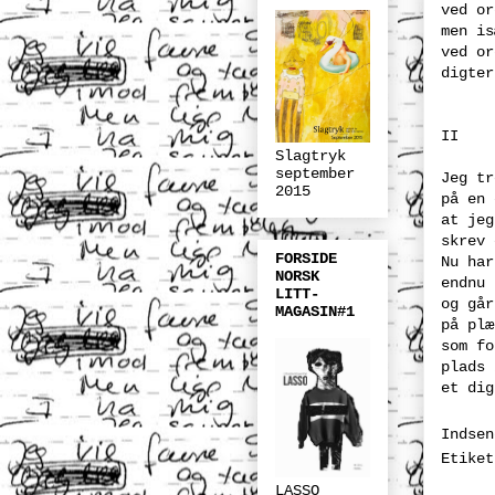
ved or
men is
ved or
digter
II
Slagtryk
september
Jeg tr
2015
på en 
at jeg
skrev 
FORSIDE
Nu har
NORSK
endnu 
LITT-
og går
MAGASIN#1
på plæ
som fo
plads 
et dig
Indse
Etike
LASSO