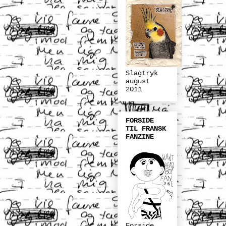
Slagtryk
august
2011
FORSIDE
TIL FRANSK
FANZINE
Forside