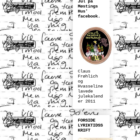
Jul på
Møstings
Hus'
facebook.
Claus
Frøhlich
og
Hvasseline
lavede
julekalend
er 2011
FORSIDE
LYRIKTIDSS
KRIFT