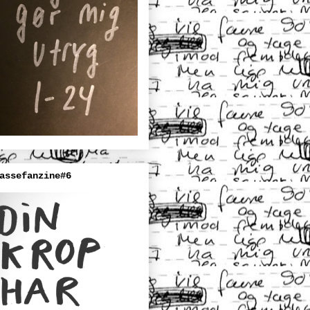
assefanzine#6