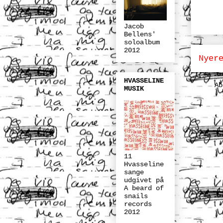
Jacob
Bellens'
soloalbum
2012
Nyer
HVASSELINE
A
MUSIK
11
Hvasseline
sange
udgivet på
A beard of
snails
records
2012