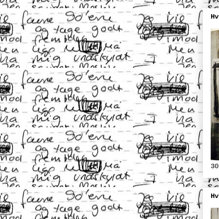
Hv
30
Hv