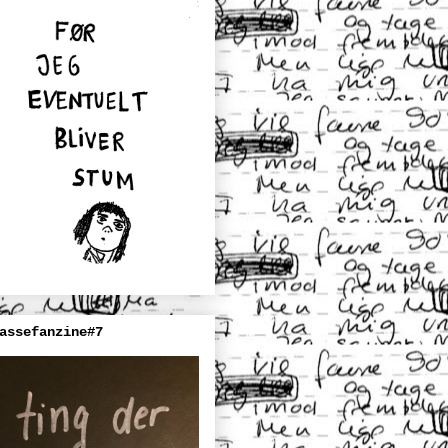
assefanzine#7