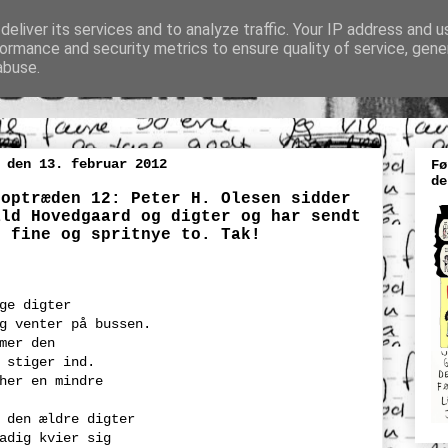
eliver its services and to analyze traffic. Your IP address and 
ormance and security metrics to ensure quality of service, gen
abuse.
 den 13. februar 2012
Fø
de
eoptræden 12: Peter H. Olesen sidder
ald Hovedgaard og digter og har sendt
e fine og spritnye to. Tak!
ge digter
g venter på bussen.
mer den
 stiger ind.
her en mindre
 den ældre digter
adig kvier sig