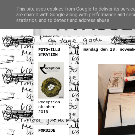
This site uses cookies from Google to deliver its servic
are shared with Google along with performance and secur
statistics, and to detect and address abuse.
mandag den 28. novemb
FOTO+ILLU-
STRATION
Reception
oktober
2016
FORSIDE