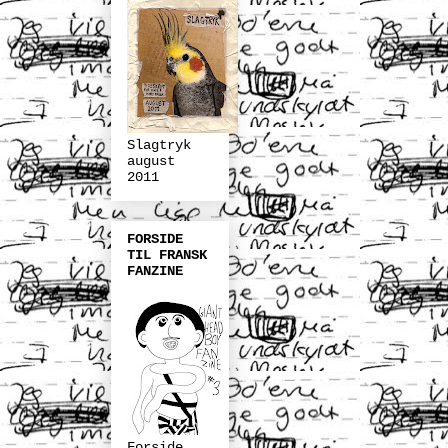
Slagtryk
august
2011
FORSIDE
TIL FRANSK
FANZINE
Forside