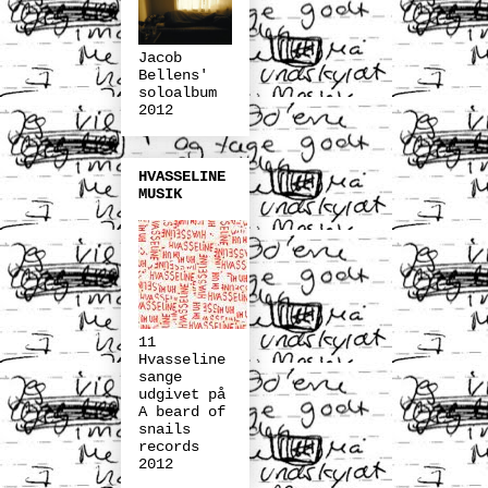
Jacob
Bellens'
soloalbum
2012
HVASSELINE
MUSIK
11
Hvasseline
sange
udgivet på
A beard of
snails
records
2012