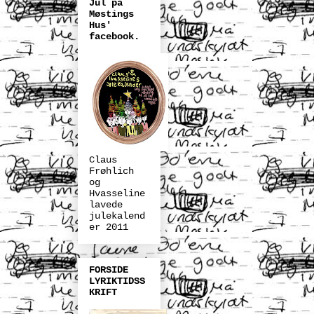
Jul på
Møstings
Hus'
facebook.
Claus
Frøhlich
og
Hvasseline
lavede
julekalend
er 2011
FORSIDE
LYRIKTIDSS
KRIFT