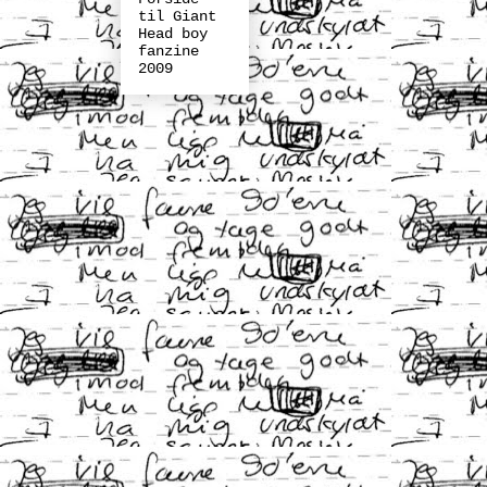
til Giant
Head boy
fanzine
2009