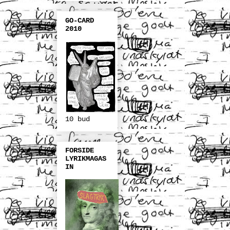
GO-CARD
2010
10 bud
FORSIDE
LYRIKMAGAS
IN