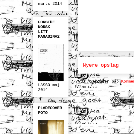
marts 2014
FORSIDE
NORSK
LITT-
MAGASIN#2
Nyere opslag
Abonner på:
Komme
LASSO maj
2014
PLADECOVER
FOTO