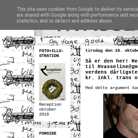
This site uses cookies from Google to deliver its servic
are shared with Google along with performance and secur
statistics, and to detect and address abuse.
tirsdag den 18. oktob
FOTO+ILLU-
STRATION
Så er den her! He
til
Hvasseline@gm
verdens dårligste
kr. inkl. trans o
Med dette argument ka
Reception
oktober
2016
FORSIDE