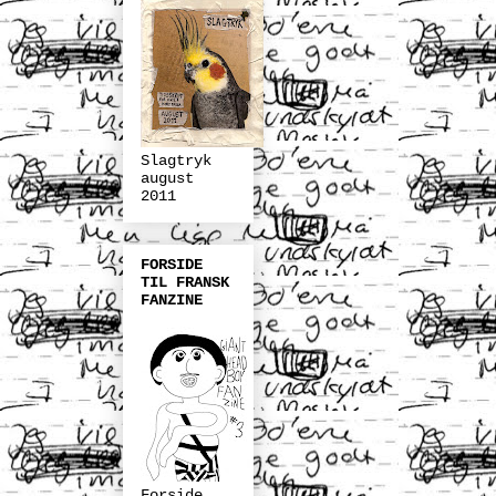
Slagtryk
august
2011
FORSIDE
TIL FRANSK
FANZINE
Forside