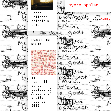
Nyere opslag
Jacob
Bellens'
Abonner på:
Komme
soloalbum
2012
HVASSELINE
MUSIK
11
Hvasseline
sange
udgivet på
A beard of
snails
records
2012