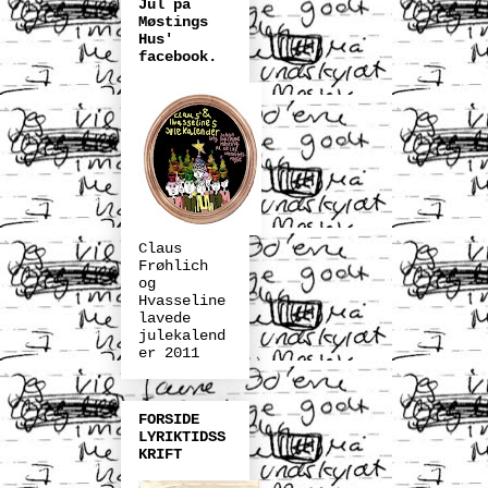
Jul på
Møstings
Hus'
facebook.
Claus
Frøhlich
og
Hvasseline
lavede
julekalend
er 2011
FORSIDE
LYRIKTIDSS
KRIFT