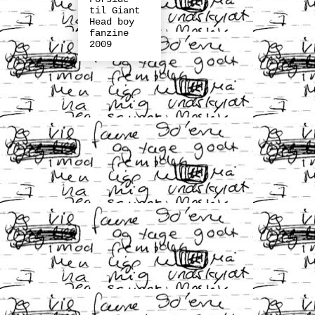
til Giant
Head boy
fanzine
2009