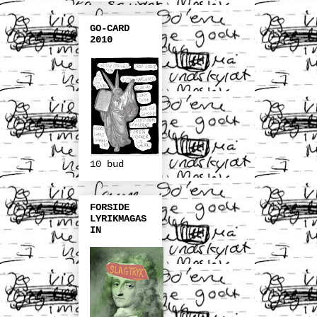
GO-CARD
2010
10 bud
FORSIDE
LYRIKMAGAS
IN