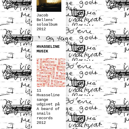
Jacob
Bellens'
soloalbum
2012
HVASSELINE
MUSIK
11
Hvasseline
sange
udgivet på
A beard of
snails
records
2012