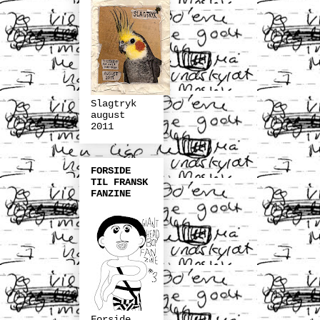
Slagtryk
august
2011
FORSIDE
TIL FRANSK
FANZINE
Forside