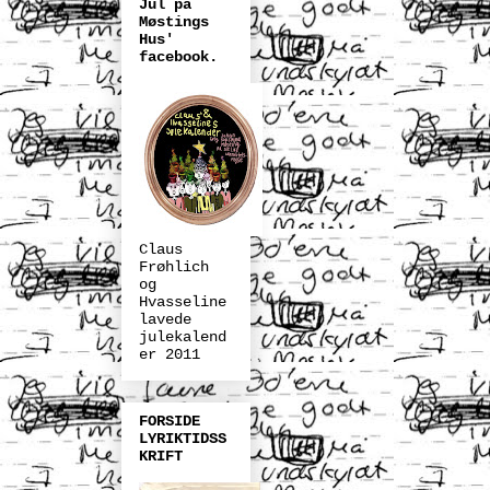
Jul på
Møstings
Hus'
facebook.
Claus
Frøhlich
og
Hvasseline
lavede
julekalend
er 2011
FORSIDE
LYRIKTIDSS
KRIFT