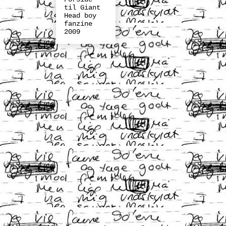
til Giant
Head boy
fanzine
2009