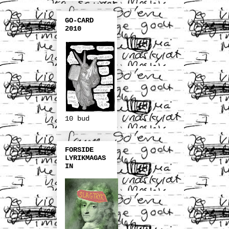
GO-CARD
2010
10 bud
FORSIDE
LYRIKMAGAS
IN