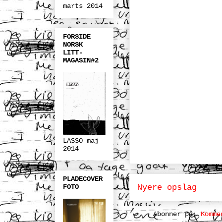
marts 2014
FORSIDE
NORSK
LITT-
MAGASIN#2
LASSO maj
2014
PLADECOVER
FOTO
Nyere opslag
Abonner på:
Komme