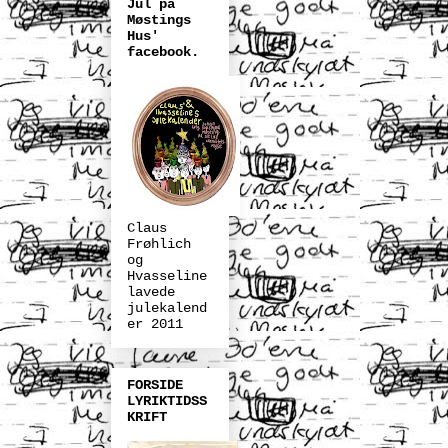
Jul på
Møstings
Hus'
facebook.
Claus
Frøhlich
og
Hvasseline
lavede
julekalend
er 2011
FORSIDE
LYRIKTIDSS
KRIFT