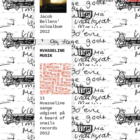
Abonner på:
Komme
Jacob
Bellens'
soloalbum
2012
HVASSELINE
MUSIK
11
Hvasseline
sange
udgivet på
A beard of
snails
records
2012