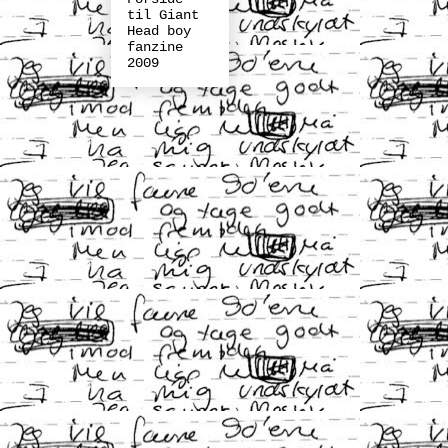
til Giant
Head boy
fanzine
2009