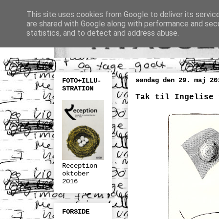
This site uses cookies from Google to deliver its servic
are shared with Google along with performance and secur
statistics, and to detect and address abuse.
søndag den 29. maj 20
FOTO+ILLU-
STRATION
Tak til Ingelise 
Reception
oktober
2016
FORSIDE