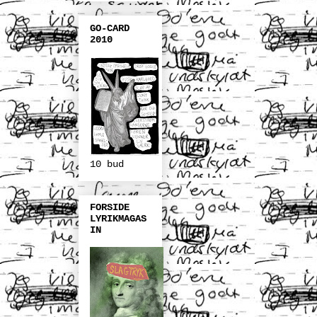
GO-CARD
2010
10 bud
FORSIDE
LYRIKMAGAS
IN