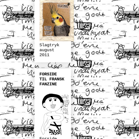
Slagtryk
august
2011
FORSIDE
TIL FRANSK
FANZINE
Forside