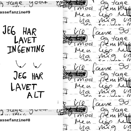
assefanzine#9
assefanzine#8