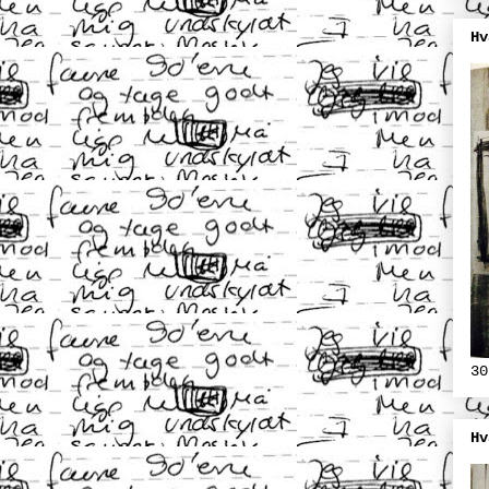
Hv
30
Hv