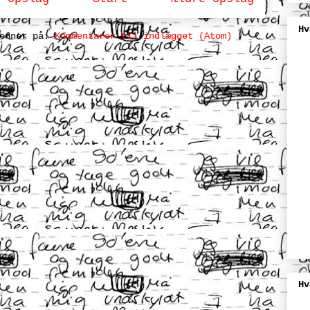
Hv
bonner på:
Kommentarer til indlægget (Atom)
Hv