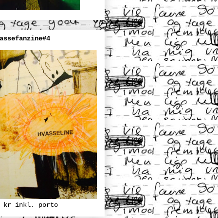
assefanzine#4
 kr inkl. porto