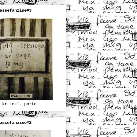
assefanzine#3
 kr inkl. porto
assefanzine#2