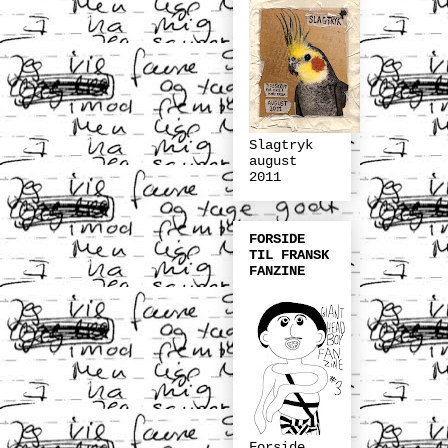
Slagtryk
august
2011
FORSIDE
TIL FRANSK
FANZINE
Forside