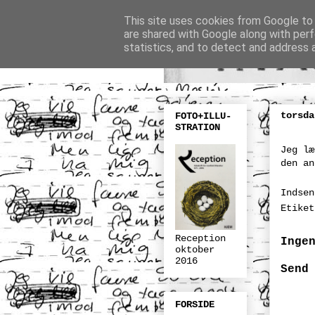
This site uses cookies from Google to d
are shared with Google along with perf
statistics, and to detect and address 
torsda
FOTO+ILLU-
STRATION
Jeg læ
den an
Indse
Etike
Reception
Inge
oktober
2016
Send
FORSIDE