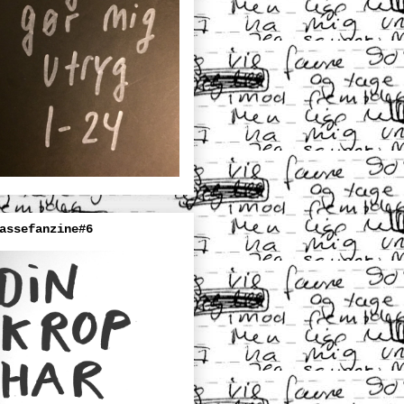
assefanzine#6