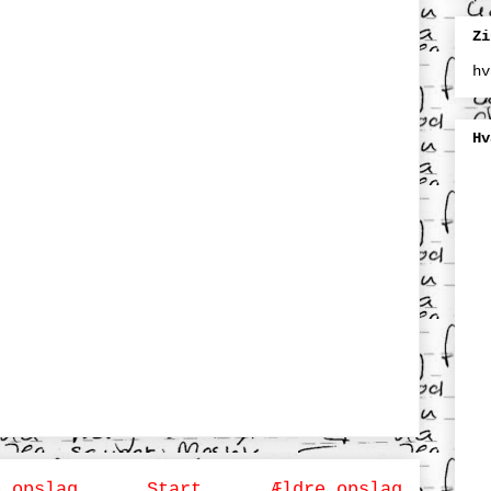
Zi
hv
Hv
e opslag
Start
Ældre opslag