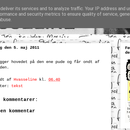
eliver its services and to analyze traffic. Your IP address and 
ormance and security metrics to ensure quality of service, gen
abuse.
g den 5. maj 2011
Fø
de
gger hovedet på den ene pude og får ondt af
den.
ndt af
Hvasseline
kl.
06.40
tter:
tekst
n kommentarer:
 en kommentar