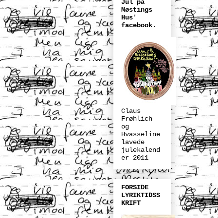
Jul på
Møstings
Hus'
facebook.
Claus
Frøhlich
og
Hvasseline
lavede
julekalend
er 2011
FORSIDE
LYRIKTIDSS
KRIFT