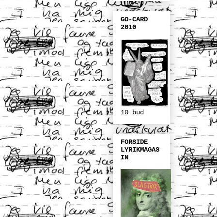
GO-CARD
2010
10 bud
FORSIDE
LYRIKMAGAS
IN