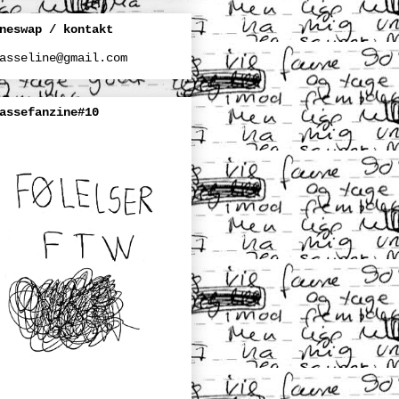
neswap / kontakt
asseline@gmail.com
assefanzine#10