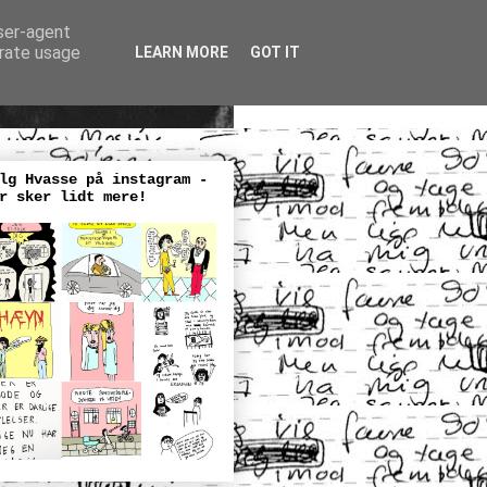
user-agent
erate usage
LEARN MORE
GOT IT
lg Hvasse på instagram -
r sker lidt mere!