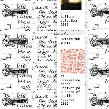
Jacob
Bellens'
soloalbum
2012
HVASSELINE
MUSIK
11
Hvasseline
sange
udgivet på
A beard of
snails
records
2012