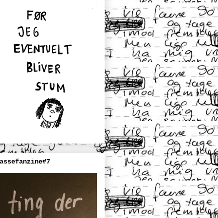
assefanzine#7