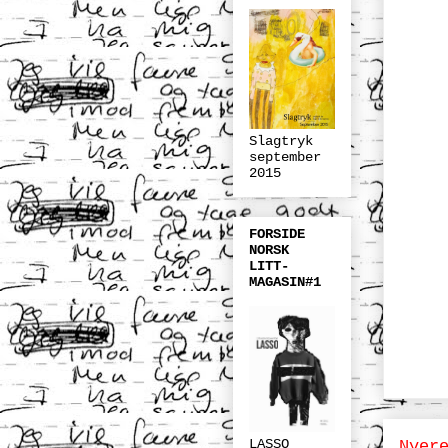
Slagtryk
september
2015
FORSIDE
NORSK
LITT-
MAGASIN#1
LASSO
Nyer