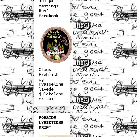
Jul på
Møstings
Hus'
facebook.
Claus
Frøhlich
og
Hvasseline
lavede
julekalend
er 2011
FORSIDE
LYRIKTIDSS
KRIFT