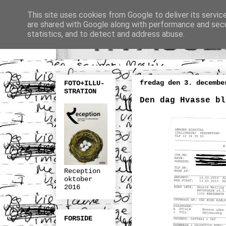
This site uses cookies from Google to deliver its servic
are shared with Google along with performance and secur
statistics, and to detect and address abuse.
fredag den 3. decembe
FOTO+ILLU-
STRATION
Den dag Hvasse bl
Reception
oktober
2016
FORSIDE