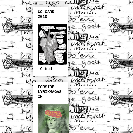
GO-CARD
2010
10 bud
FORSIDE
LYRIKMAGAS
IN