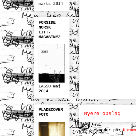
marts 2014
FORSIDE
NORSK
LITT-
MAGASIN#2
LASSO maj
2014
PLADECOVER
Nyere opslag
FOTO
Abonner på:
Komme