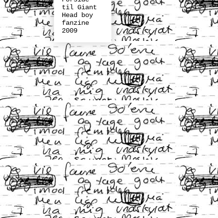
til Giant
Head boy
fanzine
2009