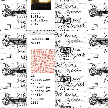
Jacob
Bellens'
soloalbum
2012
HVASSELINE
MUSIK
11
Hvasseline
sange
udgivet på
A beard of
snails
records
2012