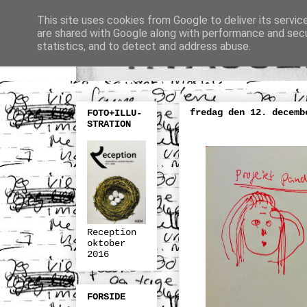
This site uses cookies from Google to deliver its servic
are shared with Google along with performance and secur
statistics, and to detect and address abuse.
fredag den 12. decemb
FOTO+ILLU-
STRATION
Reception
oktober
2016
FORSIDE