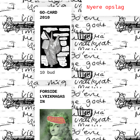
Nyere opslag
GO-CARD
2010
Abonner
10 bud
FORSIDE
LYRIKMAGAS
IN