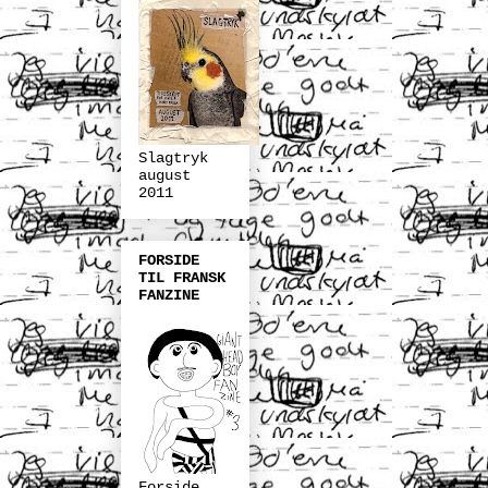
Slagtryk
august
2011
FORSIDE
TIL FRANSK
FANZINE
Forside