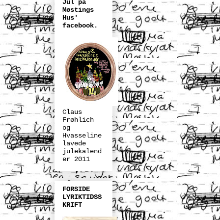
Jul på
Møstings
Hus'
facebook.
Claus
Frøhlich
og
Hvasseline
lavede
julekalend
er 2011
FORSIDE
LYRIKTIDSS
KRIFT