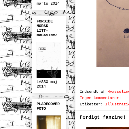
marts 2014
FORSIDE
NORSK
LITT-
MAGASIN#2
LASSO maj
2014
Indsendt af
Hvasselin
Ingen kommentarer:
PLADECOVER
Etiketter:
Illustrati
FOTO
Færdigt fanzine!