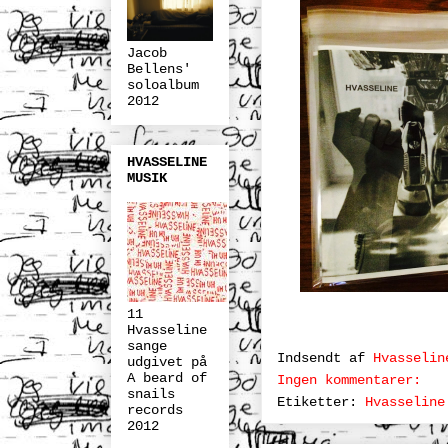
Jacob
Bellens'
soloalbum
2012
HVASSELINE
MUSIK
11
Hvasseline
sange
Indsendt af
Hvasselin
udgivet på
A beard of
Ingen kommentarer:
snails
Etiketter:
Hvasseline
records
2012