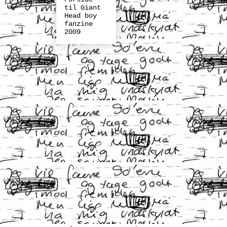
til Giant
Head boy
fanzine
2009