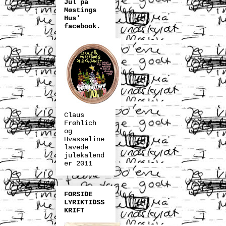
Jul på
Møstings
Hus'
facebook.
Claus
Frøhlich
og
Hvasseline
lavede
julekalend
er 2011
FORSIDE
LYRIKTIDSS
KRIFT