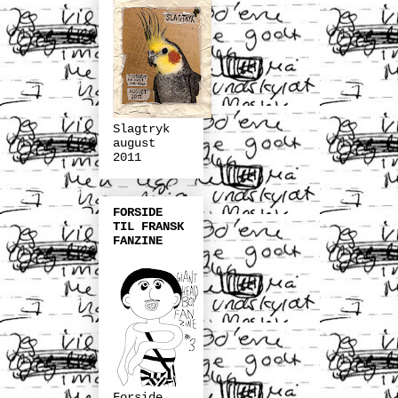
Slagtryk
august
2011
FORSIDE
TIL FRANSK
FANZINE
Forside