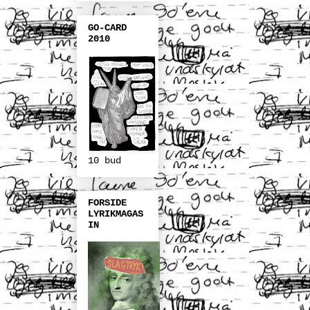
GO-CARD
2010
10 bud
FORSIDE
LYRIKMAGAS
IN