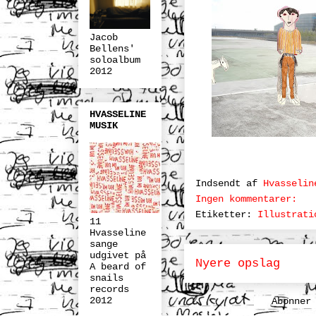
Jacob
Bellens'
soloalbum
2012
HVASSELINE
MUSIK
Indsendt af
Hvasselin
Ingen kommentarer:
Etiketter:
Illustrati
11
Hvasseline
sange
udgivet på
Nyere opslag
A beard of
snails
records
2012
Abonner