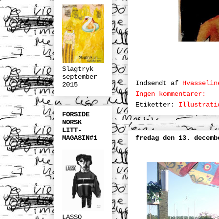
Slagtryk
september
Indsendt af
Hvasselin
2015
Ingen kommentarer:
Etiketter:
Illustrati
FORSIDE
NORSK
LITT-
fredag den 13. decemb
MAGASIN#1
LASSO