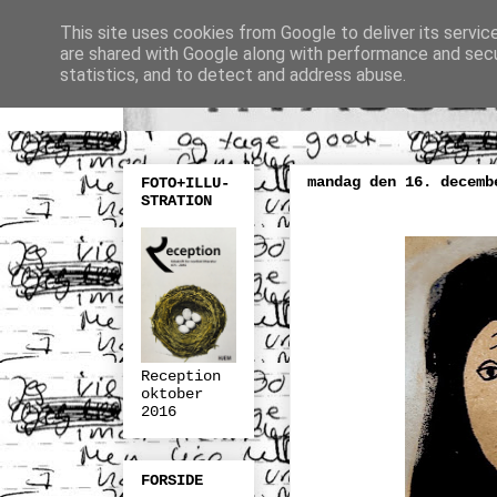
This site uses cookies from Google to deliver its servic
are shared with Google along with performance and secur
statistics, and to detect and address abuse.
mandag den 16. decemb
FOTO+ILLU-
STRATION
Reception
oktober
2016
FORSIDE